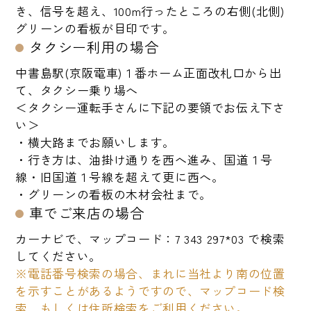
き、信号を超え、100m行ったところの右側(北側)
グリーンの看板が目印です。
タクシー利用の場合
中書島駅(京阪電車)１番ホーム正面改札口から出
て、タクシー乗り場へ
＜タクシー運転手さんに下記の要領でお伝え下さ
い＞
・横大路までお願いします。
・行き方は、油掛け通りを西へ進み、国道１号
線・旧国道１号線を超えて更に西へ。
・グリーンの看板の木材会社まで。
車でご来店の場合
カーナビで、マップコード：7 343 297*03 で検索
してください。
※電話番号検索の場合、まれに当社より南の位置
を示すことがあるようですので、マップコード検
索、もしくは住所検索をご利用ください。