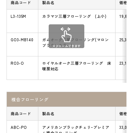
商品コード
製品名
価格
L3-135M
カラマツ三層フローリング (上小)
19,800
GO3-MB140
ガムオーク三層フローリング(マロン
25,300
ブラウンカラー)
スクロールできます
RO3-O
ロイヤルオーク三層フローリング 床
23,100
暖房対応
複合フローリング
商品コード
製品名
価格
ABC-PO
アメリカンブラックチェリｰプレミア
33,000
ム複合フロｰリング