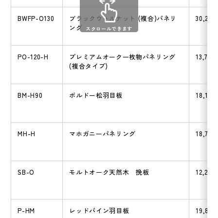
BWFP-O130
ブラックウォルナット (複合)パネリ
30,250
ング
スクロールできます
PO-120-H
プレミアムオーク一枚物パネリング
13,750
(複合タイプ)
BM-H90
ボルドー松羽目板
18,150
MH-H
マホガニーパネリング
18,700
SB-O
モルトオーク天然木 挽板
12,200
P-HM
レッドパイン羽目板
19,800