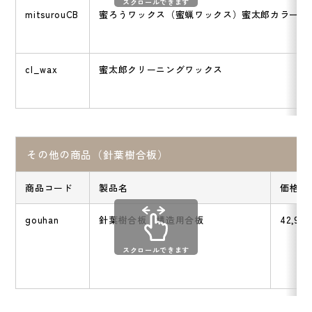
スクロールできます
mitsurouCB
蜜ろうワックス（蜜蝋ワックス）蜜太郎カラー【
cl_wax
蜜太郎クリーニングワックス
その他の商品（針葉樹合板）
商品コード
製品名
価格
gouhan
針葉樹合板 構造用合板
42,900
スクロールできます