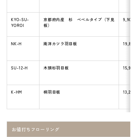
KYO-SU-
京都府内産 杉 ベベルタイプ（下見
9,900
YOROI
板）
NK-H
南洋カツラ羽目板
19,800
SU-12-H
木頭杉羽目板
15,950
K-HM
桐羽目板
13,200
お値打ちフローリング