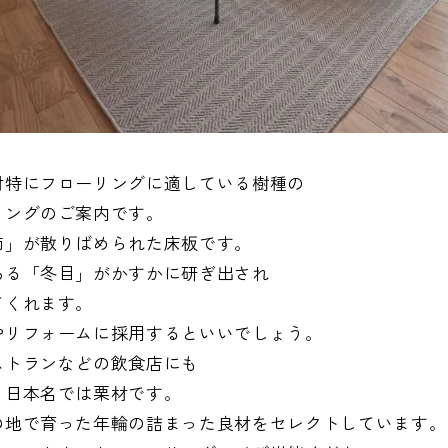
材特にフローリングに適している樹種の
リングのご案内です。
節」が散りばめられた床板です。
ある「冬目」がかすかに研ぎ出され
てくれます。
やリフォームに採用するといいでしょう。
ストランなどの飲食店にも
。日本名では栗材です。
の地で育った年輪の詰まった良材をセレクトしています。