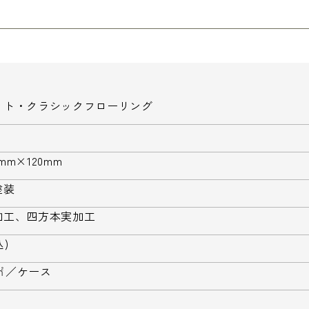
ット・クラシックフローリング
5mm×120mm
塗装
加工、四方本実加工
込)
3㎡／ケース