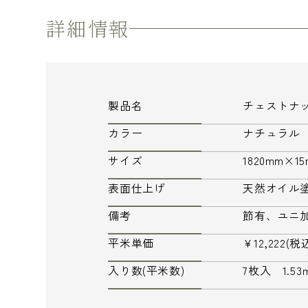
詳細情報
製品名
チェストナ
カラー
ナチュラル
サイズ
1820mm×1
表面仕上げ
天然オイル
備考
節有、ユニ
平米単価
¥12,222(税
入り数(平米数)
7枚入 1.5