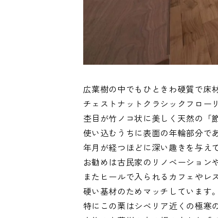
広葉樹の中でもひときわ硬質で床
チェストナットクラシックフロー
杢目が竹ノコ状に美しく天然の「
使い込むうちに表面の年輪部分で
年月が経つほどに深い趣きを与え
お勧めは古民家のリノベーション
またヒールで入られるカフェやレ
硬い基材のためマッチしています
特にこの栗はシベリア近くの極寒