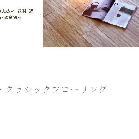
お支払い･送料･返
品･返金保証
・クラシックフローリング