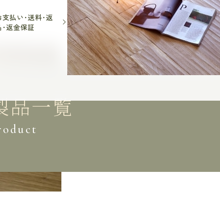
お支払い･送料･返
品･返金保証
製品一覧
roduct