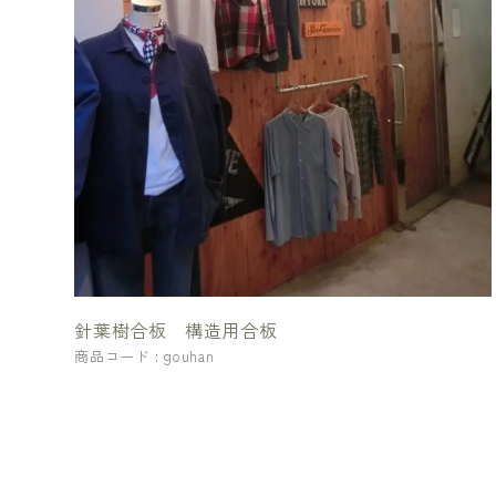
針葉樹合板 構造用合板
商品コード : gouhan