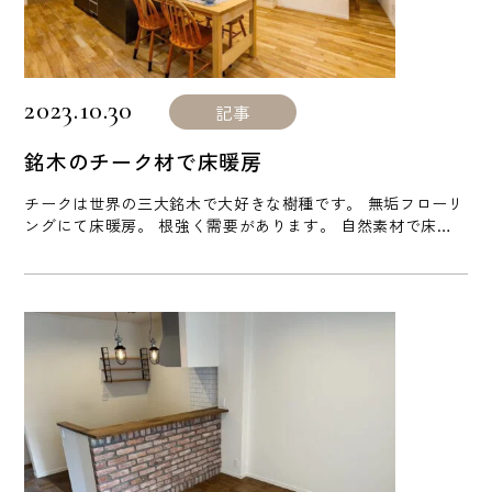
2023.10.30
記事
銘木のチーク材で床暖房
チークは世界の三大銘木で大好きな樹種です。 無垢フローリ
ングにて床暖房。 根強く需要があります。 自然素材で床暖
房。実はこれがとても難しいんです。 何故かと言いますと、
まだ呼吸している本物の木材の板、つまり無垢フローリング
の下を給湯器を通じて８０℃のお湯が流れる温水床暖房。私
の実家でも使われていますが、一般的な輸入物のフローリン
グを床暖房用として採用すると結構な確率でトラブルになる
ことが多いのです [...]