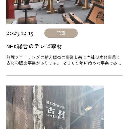
2023.12.15
記事
NHK総合のテレビ取材
無垢フローリングの輸入販売の事業と共に当社の木材事業に
古材の販売事業があります。 ２００５年に始めた事業は多く
の古材を譲って（買取）いただける方とそれを使っていただ
ける方（お客様）とを当社がビジネスとしての事業として取
り組んでまいりました。 スタートした当初はお酒の席などで
友人などに冷やかされたりされたこともありました。 古材活
かして再利用する。古材は立派な無垢材で天然乾燥で仕上が
っているまさしく [...]