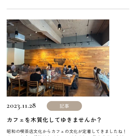
地の戦争など、新聞やニュースを見る度に胸が痛むことも多
かったです。 そんな一年でしたが今年もノルウエーから 本
物のモミの木が空輸され先日当社にも届きました。北欧のモ
ミの木は雰囲気があり見ているだけでも飽きることがありま
せん。 スタッフのみんなでツリーの飾りつけをしました。
今年のクリスマ [...]
2023.11.28
記事
カフェを木質化してゆきませんか？
昭和の喫茶店文化からカフェの文化が定着してきましたね！