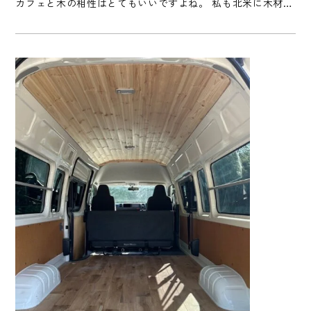
カフェと木の相性はとてもいいですよね。 私も北米に木材の
仕入れの出張の際にカフェに立ち寄ることが多いのですが、
アメリカやカナダの建築デザナー達は本当に木使いの達人で
す。 まず、お店の扉を開けるとコーヒーの香りと木の香りが
フワ～っと鼻腔をくすぐります。本当に北米のカフェの独特
の佇まいがありさすがはカフェの先進国だなあと感心しま
す。 これは１８０ [...]