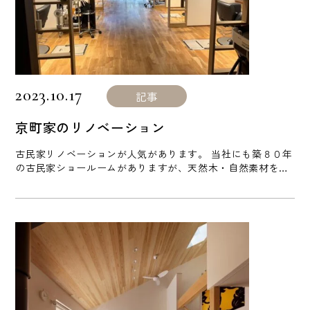
2023.10.17
記事
京町家のリノベーション
古民家リノベーションが人気があります。 当社にも築８０年
の古民家ショールームがありますが、天然木・自然素材を使
ってリノベーションすればビックリするくらい心地いい空間
に生まれ変わります。 本日ご紹介するのは京都市内の京町家
をリノベーションして美容室に事例です。 床材にはオーク材
１２０ミリ幅のオイル仕上げをご採用しただきました。 町家
にオークのフローリングは良く合います。 節がたくさんのグ
レードを選ば [...]