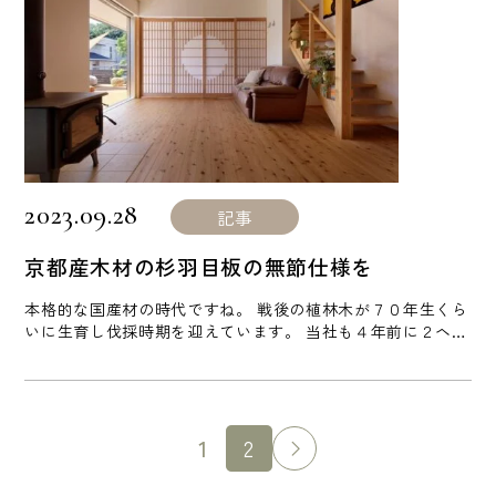
2023.09.28
記事
京都産木材の杉羽目板の無節仕様を
本格的な国産材の時代ですね。 戦後の植林木が７０年生くら
いに生育し伐採時期を迎えています。 当社も４年前に２ヘク
タールの山林を購入し立木を伐採し原木を製材しています。
この写真は傾斜天井に京都府産の杉羽目板を貼った事例で
す。 リビングに入るととてもいい香りがして癒されます。
杉にはフィトンチッドという人にとって心地い鎮静効果のあ
る成分が羽目板になってからも木口の木管から出てきてお
1
2
り、とても居心地が [...]