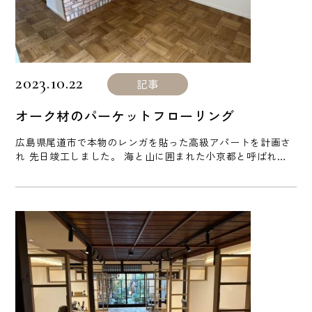
2023.10.22
記事
オーク材のパーケットフローリング
広島県尾道市で本物のレンガを貼った高級アパートを計画さ
れ 先日竣工しました。 海と山に囲まれた小京都と呼ばれる
尾道は瀬戸内の豊富な海産物に恵まれた 素晴らしい街で私も
大好きなところです。 オーナー様が自ら探してこられた本物
のアンティークレンガは、人造のセメントレンガとは異な
り、趣きいっぱいでヘリテージ感がカッコ良く惹かれます。
住戸は既に満室でその人気の高さが伺えますね！ そして内観
の写真です。 今 [...]