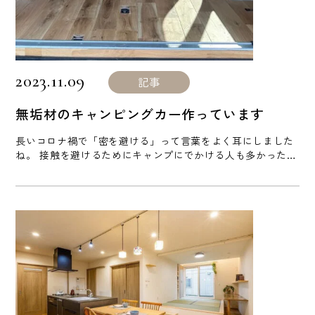
2023.11.09
記事
無垢材のキャンピングカー作っています
長いコロナ禍で「密を避ける」って言葉をよく耳にしました
ね。 接触を避けるためにキャンプにでかける人も多かったみ
たいです。 僕も子供の頃からボーイスカウト活動をしていた
のでキャンプや野営は大好きです。 そして３歳の頃からクル
マが大好き。 そこで「キャンプ×クルマ」を考えているうち
に無垢材のキャンパーを作ってみたくなり自動車の業者オー
クションに加盟しているのでハイエースを数台落札してコツ
コツキャンピン [...]